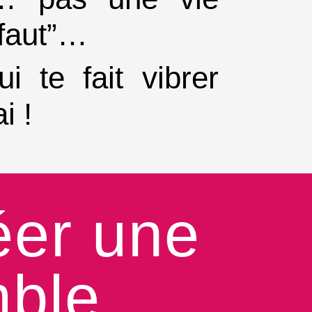
 faut”…
i te fait vibrer
i !
éer une
emble…