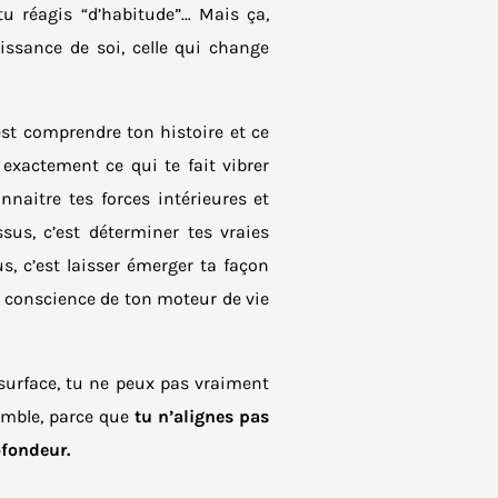
u réagis “d’habitude”… Mais ça,
aissance de soi, celle qui change
’est comprendre ton histoire et ce
r exactement ce qui te fait vibrer
nnaitre tes forces intérieures et
us, c’est déterminer tes vraies
s, c’est laisser émerger ta façon
 conscience de ton moteur de vie
surface, tu ne peux pas vraiment
emble, parce que
tu n’alignes pas
ofondeur.