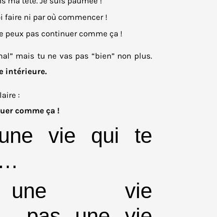
ns ma tête. Je suis paumée !
i faire ni par où commencer !
 je peux pas continuer comme ça !
mal” mais tu ne vas pas “bien” non plus.
 intérieure.
aire :
nuer comme ça !
une vie qui te
e…
une vie
”… pas une vie