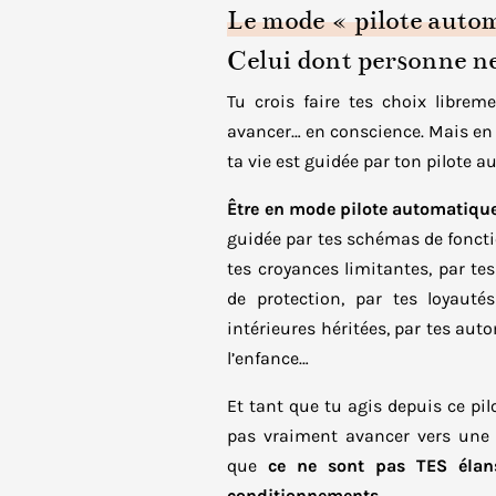
Le mode
«
pilote auto
Celui dont personne n
Tu crois faire tes choix libremen
avancer… en conscience. Mais en r
ta vie est guidée par ton pilote 
Être en mode pilote automatiqu
guidée par tes schémas de fonct
tes croyances limitantes, par t
de protection, par tes loyautés
intérieures héritées, par tes au
l’enfance…
Et tant que tu agis depuis ce pi
pas vraiment avancer vers une 
que
ce ne sont pas TES élan
conditionnements.