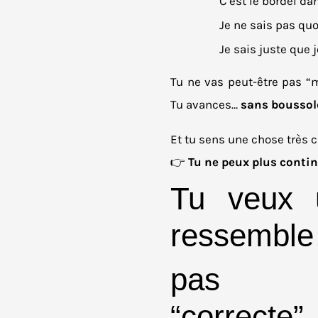
C’est le bordel da
Je ne sais pas quo
Je sais juste que
Tu ne vas peut-être pas “
Tu avances…
sans boussole
Et tu sens une chose très cl
👉
Tu ne peux plus conti
Tu veux 
ressembl
pas 
“correcte