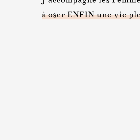
à oser ENFIN une vie ple