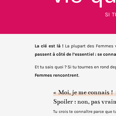
si 
La clé est là !
La plupart des Femmes ve
passent à côté de l’essentiel : se conna
Et tu sais quoi ? Si tu tournes en rond
Femmes rencontrent
.
« Moi, je me connais ! 
Spoiler : non, pas vra
Tu crois te connaître parce que t